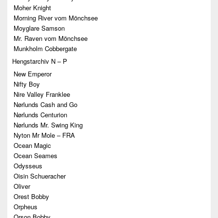
Moher Knight
Morning River vom Mönchsee
Moyglare Samson
Mr. Raven vom Mönchsee
Munkholm Cobbergate
Hengstarchiv N – P
New Emperor
Nifty Boy
Nire Valley Franklee
Nørlunds Cash and Go
Nørlunds Centurion
Nørlunds Mr. Swing King
Nyton Mr Mole – FRA
Ocean Magic
Ocean Seames
Odysseus
Oisin Schueracher
Oliver
Orest Bobby
Orpheus
Orson Bobby