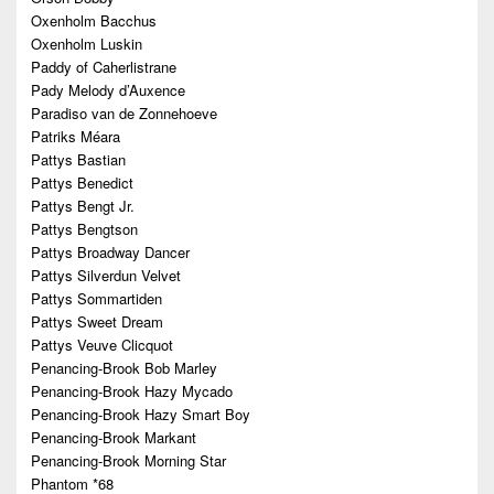
Oxenholm Bacchus
Oxenholm Luskin
Paddy of Caherlistrane
Pady Melody d’Auxence
Paradiso van de Zonnehoeve
Patriks Méara
Pattys Bastian
Pattys Benedict
Pattys Bengt Jr.
Pattys Bengtson
Pattys Broadway Dancer
Pattys Silverdun Velvet
Pattys Sommartiden
Pattys Sweet Dream
Pattys Veuve Clicquot
Penancing-Brook Bob Marley
Penancing-Brook Hazy Mycado
Penancing-Brook Hazy Smart Boy
Penancing-Brook Markant
Penancing-Brook Morning Star
Phantom *68