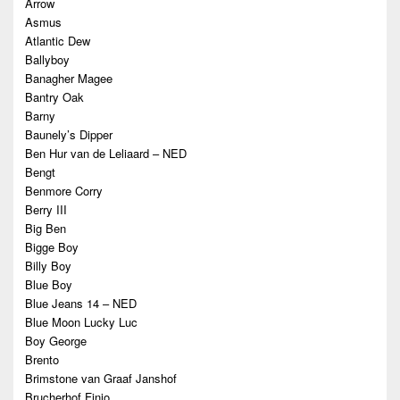
Arrow
Asmus
Atlantic Dew
Ballyboy
Banagher Magee
Bantry Oak
Barny
Baunely’s Dipper
Ben Hur van de Leliaard – NED
Bengt
Benmore Corry
Berry III
Big Ben
Bigge Boy
Billy Boy
Blue Boy
Blue Jeans 14 – NED
Blue Moon Lucky Luc
Boy George
Brento
Brimstone van Graaf Janshof
Brucherhof Finjo