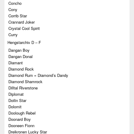
Concho
Cony
Corrib Star
Crannard Joker
Crystal Cool Spirit
Curry
Hengstarchiv D – F
Dangan Boy
Dangan Donal
Diamant
Diamond Rock
Diamond Rum = Diamond’s Dandy
Diamond Shamrock
Dilltal Riverstone
Diplomat
Doilin Star
Dolomit
Doolough Rebel
Doonard Boy
Dooneen Fionn
Dreikronen Lucky Star