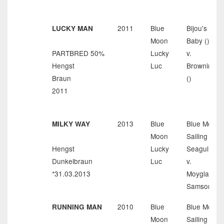
2011
Blue
Bijou's
LUCKY MAN
Moon
Baby ()
PARTBRED 50%
Lucky
v.
Hengst
Luc
Browning
Braun
()
2011
2013
Blue
Blue Moon
MILKY WAY
Moon
Sailing
Hengst
Lucky
Seagull
Dunkelbraun
Luc
v.
*31.03.2013
Moyglare
Samson
2010
Blue
Blue Moon
RUNNING MAN
Moon
Sailing