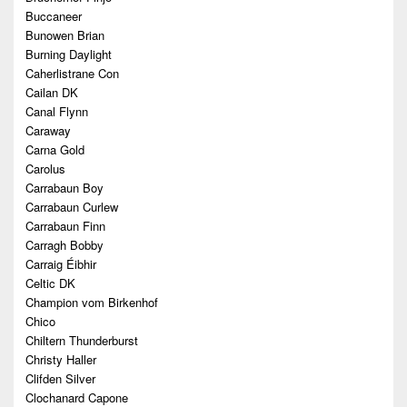
Buccaneer
Bunowen Brian
Burning Daylight
Caherlistrane Con
Cailan DK
Canal Flynn
Caraway
Carna Gold
Carolus
Carrabaun Boy
Carrabaun Curlew
Carrabaun Finn
Carragh Bobby
Carraig Éibhir
Celtic DK
Champion vom Birkenhof
Chico
Chiltern Thunderburst
Christy Haller
Clifden Silver
Clochanard Capone