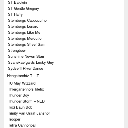
ST Baldwin
ST Gentle Gregory
ST Harry
Sternbergs Cappuccino
Sternbergs Lenaro
Sternbergs Like Me
Sternbergs Mercutio
Sternbergs Silver Sam
Strongbow
Sunshine Neven Starr
Svanekaergards Lucky Guy
Sydserff River Dance
Hengstarchiv T – Z
TC May Wizzard
Thiergartenhofs Idefix
Thunder Boy
Thunder Storm – NED
Toxi Baun Bob
Trinity van Graaf Janshof
Trooper
Tulira Cannonball