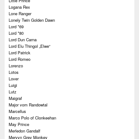
Little Prince
Logana Rex
Lone Ranger
Lonely Twin Golden Dawn
Lord *69
Lord *80
Lord Dun Carna
Lord Elu Thingol „Elwe“
Lord Patrick
Lord Romeo
Lorenzo
Lotos
Lover
Luigi
Lutz
Maigraf
Major vom Randowtal
Marcellus
Marco Polo of Clonkeehan
May Prince
Merledon Gandalf
Mervyn Grey Monkey