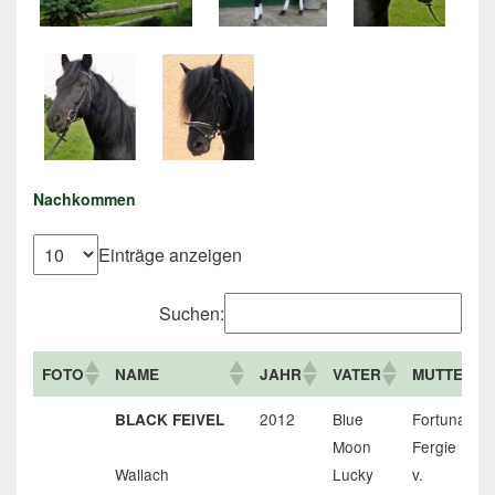
Nachkommen
Einträge anzeigen
Suchen:
FOTO
NAME
JAHR
VATER
MUTTER
2012
Blue
Fortuna
BLACK FEIVEL
Moon
Fergie
Wallach
Lucky
v.