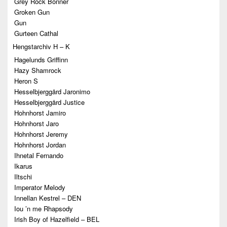
Grey Rock Bonner
Groken Gun
Gun
Gurteen Cathal
Hengstarchiv H – K
Hagelunds Griffinn
Hazy Shamrock
Heron S
Hesselbjerggård Jaronimo
Hesselbjerggård Justice
Hohnhorst Jamiro
Hohnhorst Jaro
Hohnhorst Jeremy
Hohnhorst Jordan
Ihnetal Fernando
Ikarus
Iltschi
Imperator Melody
Innellan Kestrel – DEN
Iou ’n me Rhapsody
Irish Boy of Hazelfield – BEL