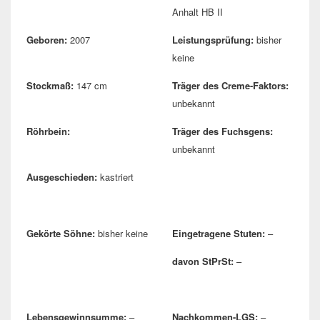
Anhalt HB II
Geboren:
2007
Leistungsprüfung:
bisher
keine
Stockmaß:
147 cm
Träger des Creme-Faktors:
unbekannt
Röhrbein:
Träger des Fuchsgens:
unbekannt
Ausgeschieden:
kastriert
Gekörte Söhne:
bisher keine
Eingetragene Stuten:
–
davon StPrSt:
–
Lebensgewinnsumme:
–
Nachkommen-LGS:
–