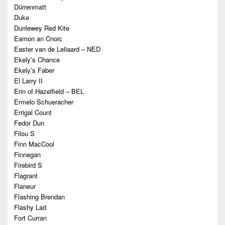
Dürrenmatt
Duke
Dunlewey Red Kite
Eamon an Cnoic
Easter van de Leliaard – NED
Ekely’s Chance
Ekely’s Faber
El Larry II
Erin of Hazelfield – BEL
Ermelo Schueracher
Errigal Count
Fedor Dun
Filou S
Finn MacCool
Finnegan
Firebird S
Flagrant
Flaneur
Flashing Brendan
Flashy Lad
Fort Curran