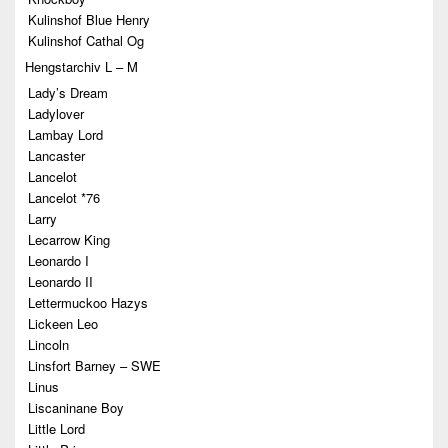
Kulinshof Blue Henry
Kulinshof Cathal Og
Hengstarchiv L – M
Lady’s Dream
Ladylover
Lambay Lord
Lancaster
Lancelot
Lancelot *76
Larry
Lecarrow King
Leonardo I
Leonardo II
Lettermuckoo Hazys
Lickeen Leo
Lincoln
Linsfort Barney – SWE
Linus
Liscaninane Boy
Little Lord