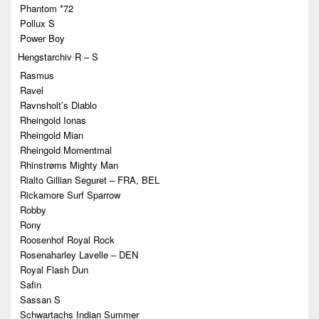
Phantom *72
Pollux S
Power Boy
Hengstarchiv R – S
Rasmus
Ravel
Ravnsholt’s Diablo
Rheingold Ionas
Rheingold Mian
Rheingold Momentmal
Rhinstrøms Mighty Man
Rialto Gillian Seguret – FRA, BEL
Rickamore Surf Sparrow
Robby
Rony
Roosenhof Royal Rock
Rosenaharley Lavelle – DEN
Royal Flash Dun
Safin
Sassan S
Schwartachs Indian Summer