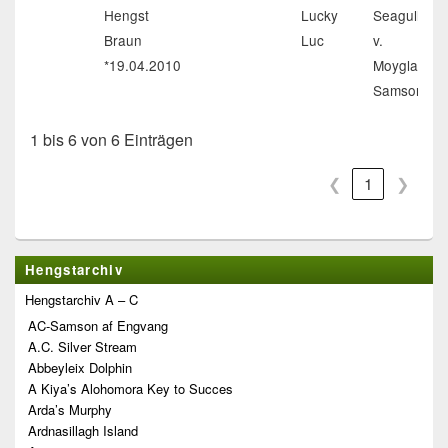
Hengst
Lucky
Seagull
Braun
Luc
v.
*19.04.2010
Moyglare
Samson
1 bis 6 von 6 Einträgen
❮
1
❯
Primärer
Hengstarchiv
Seitenleisten-
Widgetbereich
Hengstarchiv A – C
AC-Samson af Engvang
A.C. Silver Stream
Abbeyleix Dolphin
A Kiya’s Alohomora Key to Succes
Arda’s Murphy
Ardnasillagh Island