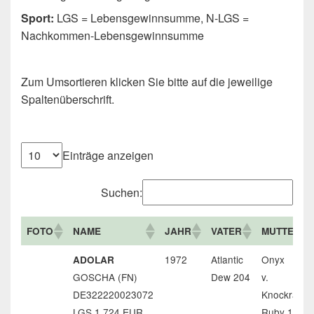
Sport:
LGS = Lebensgewinnsumme, N-LGS =
Nachkommen-Lebensgewinnsumme
Zum Umsortieren klicken Sie bitte auf die jeweilige
Spaltenüberschrift.
Einträge anzeigen
Suchen:
FOTO
NAME
JAHR
VATER
MUTTER
1972
Atlantic
Onyx
ADOLAR
GOSCHA (FN)
Dew 204
v.
DE322220023072
Knockranny
LGS 1.724 EUR
Ruby 134