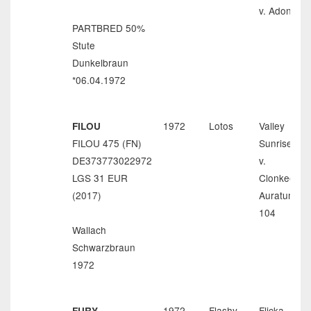
v. Adonis xx
PARTBRED 50%
Stute
Dunkelbraun
*06.04.1972
1972
Lotos
Valley
FILOU
FILOU 475 (FN)
Sunrise
DE373773022972
v.
LGS 31 EUR
Clonkeeha
(2017)
Auratum
104
Wallach
Schwarzbraun
1972
1972
Flashy
Flicka
FURY