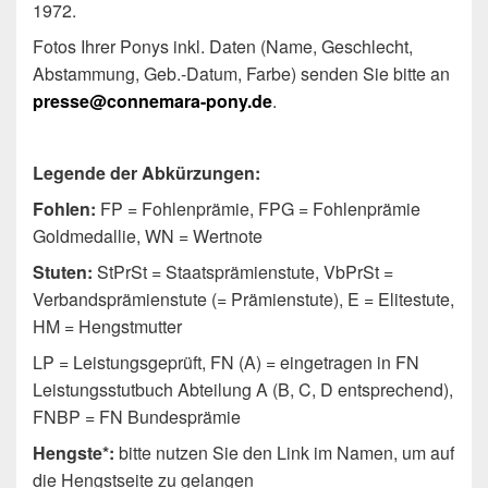
1972.
Fotos Ihrer Ponys inkl. Daten (Name, Geschlecht,
Abstammung, Geb.-Datum, Farbe) senden Sie bitte an
presse@connemara-pony.de
.
Legende der Abkürzungen:
Fohlen:
FP = Fohlenprämie, FPG = Fohlenprämie
Goldmedallie, WN = Wertnote
Stuten:
StPrSt = Staatsprämienstute, VbPrSt =
Verbandsprämienstute (= Prämienstute), E = Elitestute,
HM = Hengstmutter
LP = Leistungsgeprüft, FN (A) = eingetragen in FN
Leistungsstutbuch Abteilung A (B, C, D entsprechend),
FNBP = FN Bundesprämie
Hengste*:
bitte nutzen Sie den Link im Namen, um auf
die Hengstseite zu gelangen