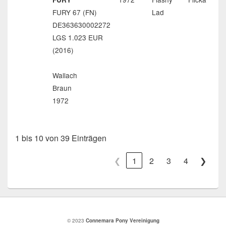
FURY 67 (FN)
Lad
DE363630002272
LGS 1.023 EUR
(2016)
Wallach
Braun
1972
1 bis 10 von 39 Einträgen
❮
1
2
3
4
❯
© 2023
Connemara Pony Vereinigung