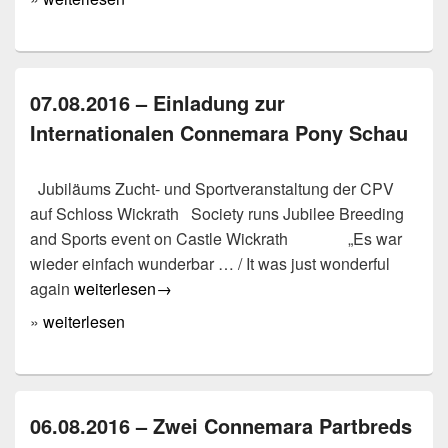
07.08.2016 – Einladung zur
Internationalen Connemara Pony Schau
Jubiläums Zucht- und Sportveranstaltung der CPV
auf Schloss Wickrath Society runs Jubilee Breeding
and Sports event on Castle Wickrath „Es war
wieder einfach wunderbar … / It was just wonderful
07.08.2016 – Einladung zur Internationalen Conne
again
weiterlesen
→
»
weiterlesen
06.08.2016 – Zwei Connemara Partbreds