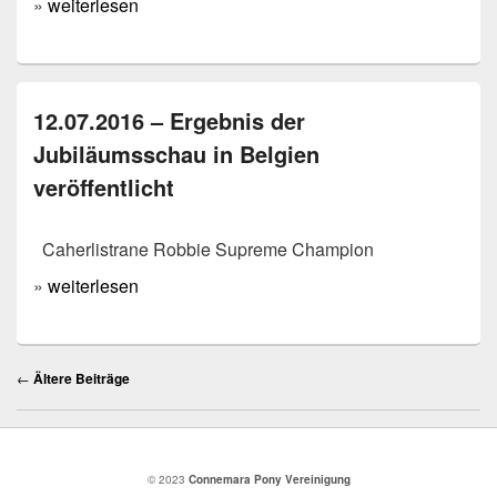
»
weiterlesen
12.07.2016 – Ergebnis der
Jubiläumsschau in Belgien
veröffentlicht
Caherlistrane Robbie Supreme Champion
»
weiterlesen
Beitragsnavigation
←
Ältere Beiträge
© 2023
Connemara Pony Vereinigung