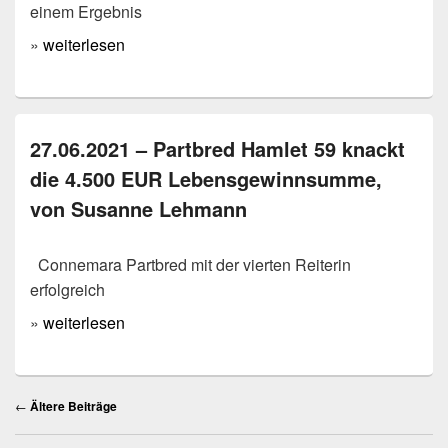
einem Ergebnis
»
weiterlesen
27.06.2021 – Partbred Hamlet 59 knackt
die 4.500 EUR Lebensgewinnsumme,
von Susanne Lehmann
Connemara Partbred mit der vierten Reiterin
erfolgreich
»
weiterlesen
Beitragsnavigation
←
Ältere Beiträge