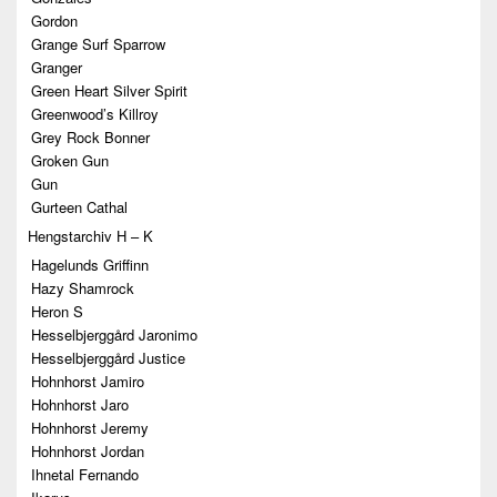
Gordon
Grange Surf Sparrow
Granger
Green Heart Silver Spirit
Greenwood’s Killroy
Grey Rock Bonner
Groken Gun
Gun
Gurteen Cathal
Hengstarchiv H – K
Hagelunds Griffinn
Hazy Shamrock
Heron S
Hesselbjerggård Jaronimo
Hesselbjerggård Justice
Hohnhorst Jamiro
Hohnhorst Jaro
Hohnhorst Jeremy
Hohnhorst Jordan
Ihnetal Fernando