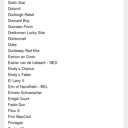
Doilin Star
Dolomit
Doolough Rebel
Doonard Boy
Dooneen Fionn
Dreikronen Lucky Star
Dürrenmatt
Duke
Dunlewey Red Kite
Eamon an Cnoic
Easter van de Leliaard – NED
Ekely’s Chance
Ekely’s Faber
El Larry II
Erin of Hazelfield – BEL
Ermelo Schueracher
Errigal Count
Fedor Dun
Filou S
Finn MacCool
Finnegan