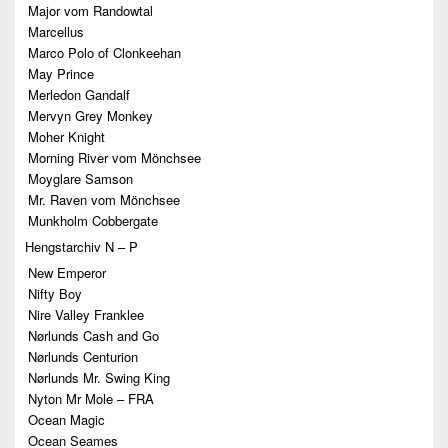
Major vom Randowtal
Marcellus
Marco Polo of Clonkeehan
May Prince
Merledon Gandalf
Mervyn Grey Monkey
Moher Knight
Morning River vom Mönchsee
Moyglare Samson
Mr. Raven vom Mönchsee
Munkholm Cobbergate
Hengstarchiv N – P
New Emperor
Nifty Boy
Nire Valley Franklee
Nørlunds Cash and Go
Nørlunds Centurion
Nørlunds Mr. Swing King
Nyton Mr Mole – FRA
Ocean Magic
Ocean Seames