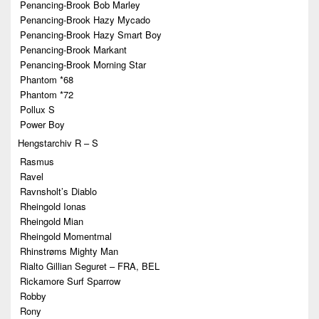
Penancing-Brook Bob Marley
Penancing-Brook Hazy Mycado
Penancing-Brook Hazy Smart Boy
Penancing-Brook Markant
Penancing-Brook Morning Star
Phantom *68
Phantom *72
Pollux S
Power Boy
Hengstarchiv R – S
Rasmus
Ravel
Ravnsholt’s Diablo
Rheingold Ionas
Rheingold Mian
Rheingold Momentmal
Rhinstrøms Mighty Man
Rialto Gillian Seguret – FRA, BEL
Rickamore Surf Sparrow
Robby
Rony