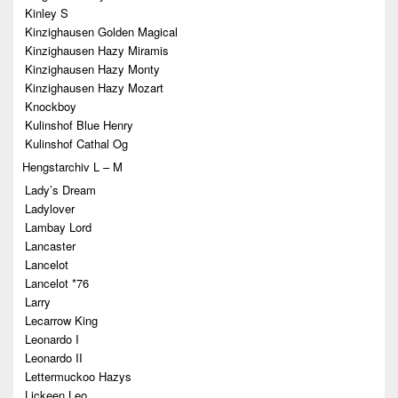
Kinley S
Kinzighausen Golden Magical
Kinzighausen Hazy Miramis
Kinzighausen Hazy Monty
Kinzighausen Hazy Mozart
Knockboy
Kulinshof Blue Henry
Kulinshof Cathal Og
Hengstarchiv L – M
Lady’s Dream
Ladylover
Lambay Lord
Lancaster
Lancelot
Lancelot *76
Larry
Lecarrow King
Leonardo I
Leonardo II
Lettermuckoo Hazys
Lickeen Leo