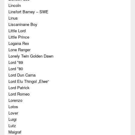
Lincoln
Linsfort Barney – SWE
Linus
Liscaninane Boy
Little Lord
Little Prince
Logana Rex
Lone Ranger
Lonely Twin Golden Dawn
Lord *69
Lord *80
Lord Dun Carna
Lord Elu Thingol „Elwe“
Lord Patrick
Lord Romeo
Lorenzo
Lotos
Lover
Luigi
Lutz
Maigraf