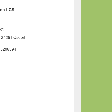
en-LGS:
–
dt
, 24251 Osdorf
0-5268394