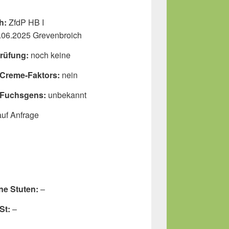
h:
ZfdP HB I
06.2025 Grevenbroich
rüfung:
noch keine
 Creme-Faktors:
nein
 Fuchsgens:
unbekannt
auf Anfrage
ne Stuten:
–
St:
–