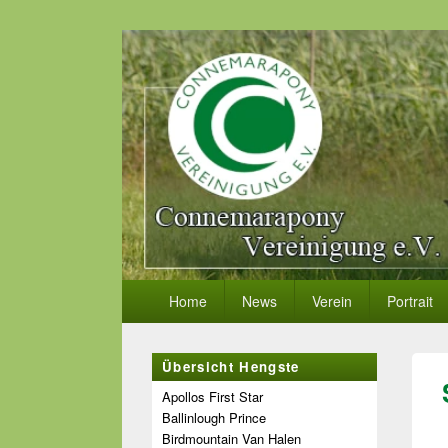
Primäres
Home
News
Verein
Portrait
Menü
Primärer
Übersicht Hengste
Seitenleisten-
Widgetbereich
Apollos First Star
Ballinlough Prince
Birdmountain Van Halen