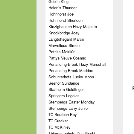
Goblin King
Helen’s Thunder
Hohnhorst Joel
Hohnhorst Sheridon
Kinzighausen Hazy Majesto
Knockbridge Joey
Langtoftegard Marco
Marvellous Simon
Patriks Meirliún
Pattys Veuve Cosmic
Penancing-Brook Hazy Marschall
Penancing-Brook Maddox
Schunterhofs Lucky Moon
Seehof Sundance
Skatholm Goldfinger
Springers Legolas
Sternbergs Easter Monday
Sternbergs Larry Junior
TC Bourbon Boy
TC Cracker
TC McKinley
Thiergartenhofs Dun Iltschi