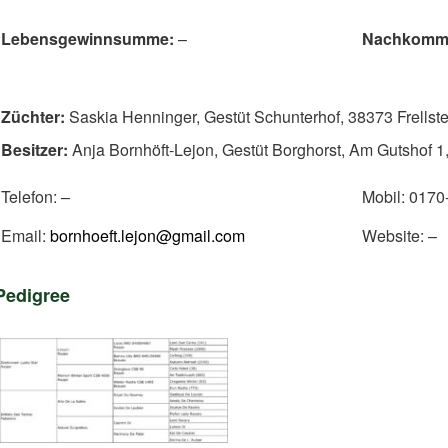
Lebensgewinnsumme:
–
Nachkomm
Züchter:
Saskia Henninger, Gestüt Schunterhof, 38373 Frellste
Besitzer
:
Anja Bornhöft-Lejon, Gestüt Borghorst, Am Gutshof 1
Telefon: –
Mobil: 017
Email:
bornhoeft.lejon@gmail.com
Website: –
Pedigree