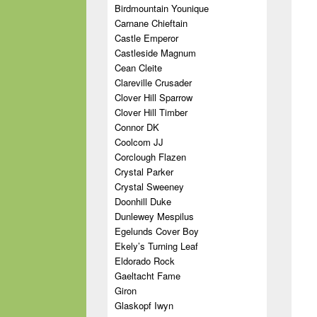
Birdmountain Younique
Carnane Chieftain
Castle Emperor
Castleside Magnum
Cean Cleite
Clareville Crusader
Clover Hill Sparrow
Clover Hill Timber
Connor DK
Coolcom JJ
Corclough Flazen
Crystal Parker
Crystal Sweeney
Doonhill Duke
Dunlewey Mespilus
Egelunds Cover Boy
Ekely’s Turning Leaf
Eldorado Rock
Gaeltacht Fame
Giron
Glaskopf Iwyn