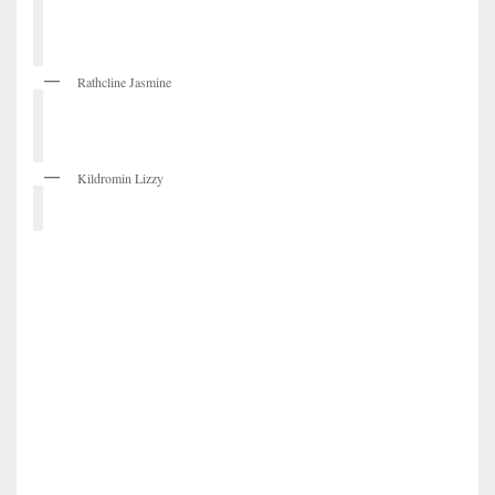
Rathcline Jasmine
Kildromin Lizzy