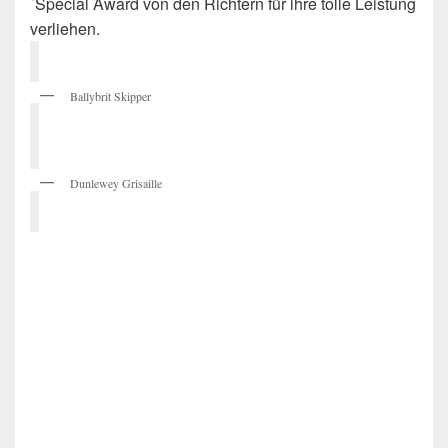
´Special Award von den Richtern für ihre tolle Leistung
verliehen.
Ballybrit Skipper
Dunlewey Grisaille