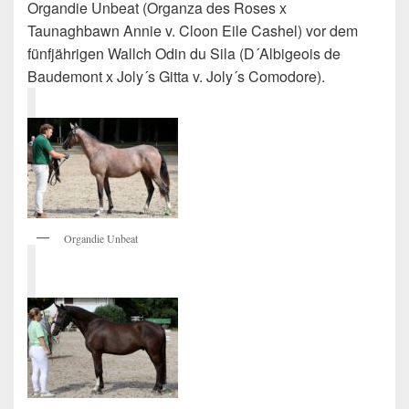
Organdie Unbeat (Organza des Roses x
Taunaghbawn Annie v. Cloon Eile Cashel) vor dem
fünfjährigen Wallch Odin du Sila (D´Albigeois de
Baudemont x Joly´s Gitta v. Joly´s Comodore).
Organdie Unbeat