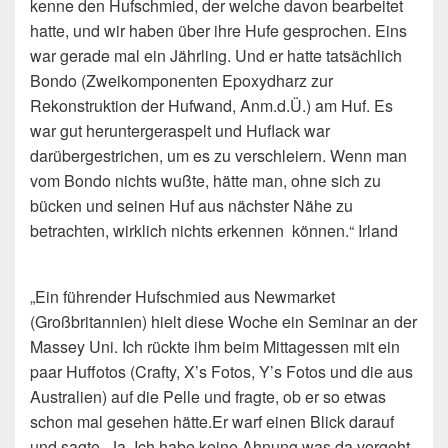
kenne den Hufschmied, der welche davon bearbeitet
hatte, und wir haben über ihre Hufe gesprochen. Eins
war gerade mal ein Jährling. Und er hatte tatsächlich
Bondo (Zweikomponenten Epoxydharz zur
Rekonstruktion der Hufwand, Anm.d.Ü.) am Huf. Es
war gut heruntergeraspelt und Huflack war
darübergestrichen, um es zu verschleiern. Wenn man
vom Bondo nichts wußte, hätte man, ohne sich zu
bücken und seinen Huf aus nächster Nähe zu
betrachten, wirklich nichts erkennen können.“ Irland
„Ein führender Hufschmied aus Newmarket
(Großbritannien) hielt diese Woche ein Seminar an der
Massey Uni. Ich rückte ihm beim Mittagessen mit ein
paar Huffotos (Crafty, X’s Fotos, Y’s Fotos und die aus
Australien) auf die Pelle und fragte, ob er so etwas
schon mal gesehen hätte.Er warf einen Blick darauf
und sagte „Ja. Ich habe keine Ahnung was da vorgeht.