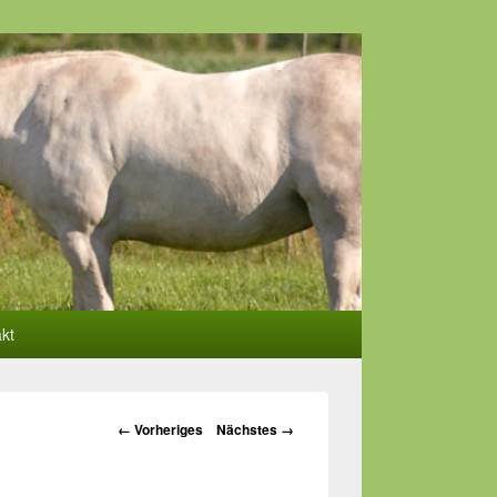
kt
Bilder-
← Vorheriges
Nächstes →
Navigation