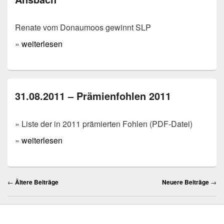
Renate vom Donaumoos gewinnt SLP
»
weiterlesen
31.08.2011 – Prämienfohlen 2011
» Liste der in 2011 prämierten Fohlen (PDF-Datei)
»
weiterlesen
Beitragsnavigation
←
Ältere Beiträge
Neuere Beiträge
→